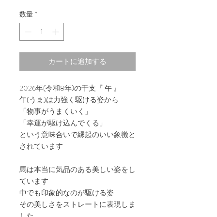
格
数量
*
カートに追加する
2026年(令和8年)の干支『 午 』
午(うま)は力強く駆ける姿から
「物事がうまくいく」
「幸運が駆け込んでくる」
という意味合いで縁起のいい象徴と
されています
馬は本当に気品のある美しい姿をし
ています
中でも印象的なのが駆ける姿
その美しさをストレートに表現しま
した