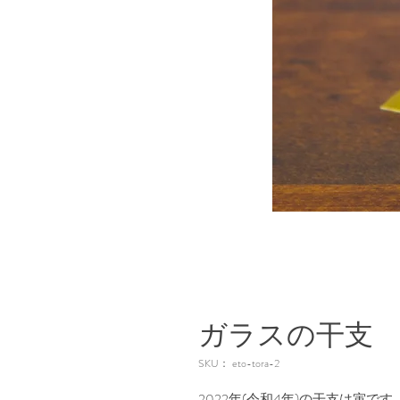
ガラスの干支
SKU： eto-tora-2
2022年(令和4年)の干支は寅です