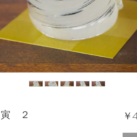
￥4
 寅 ２
。