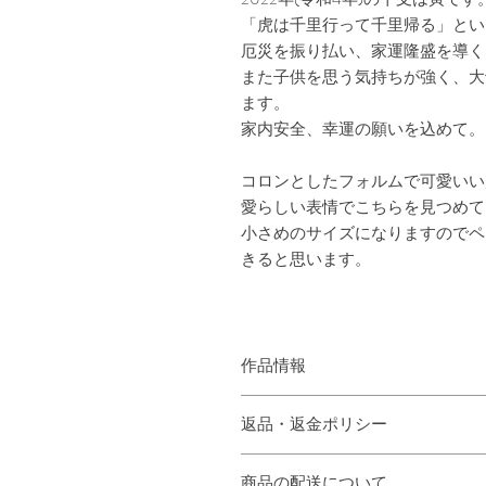
「虎は千里行って千里帰る」とい
厄災を振り払い、家運隆盛を導く
また子供を思う気持ちが強く、大
ます。
家内安全、幸運の願いを込めて。
コロンとしたフォルムで可愛いい
愛らしい表情でこちらを見つめて
小さめのサイズになりますのでペ
きると思います。
作品情報
サイズ
返品・返金ポリシー
ガラス本体 約 幅 4 奥行き 5.5 高さ 5 
金紙 6cm角素材 ガラス、紙
商品に欠陥がある場合を除き、基本
重さ 約150g
商品の配送について