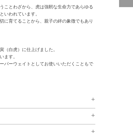
うことわざから、虎は強靭な生命力であらゆる
といわれています。
切に育てることから、親子の絆の象徴でもあり
寅（白虎）に仕上げました。
います。
ーパーウェイトとしてお使いいただくこともで
(cm)
的に返品には応じることができません。