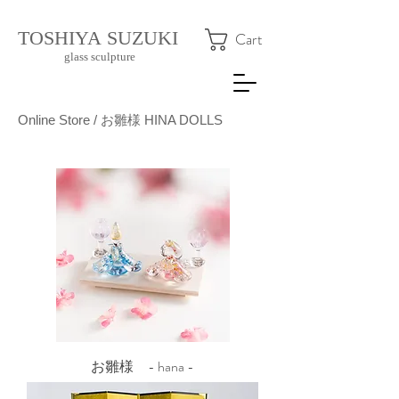
​TOSHIYA SUZUKI
Cart
glass sculpture
Online Store / お雛様 HINA DOLLS
お雛様 - hana -