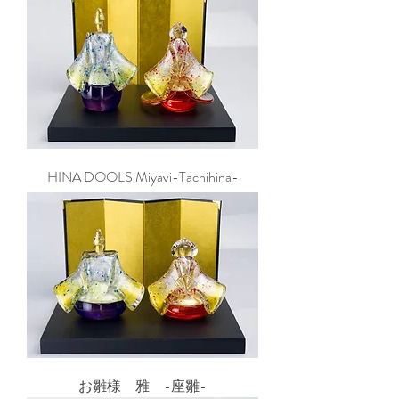
HINA DOOLS Miyavi-Tachihina-
お雛様 雅 -座雛-