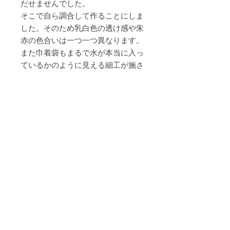
だせませんでした。
そこで自ら調合して作ることにしま
した。そのため乳白色の透け感や朱
赤の色合いは一つ一つ異なります。
また巾着袋もまるで水が本当に入っ
ているかのように見える細工が施さ
れ、一点一点サイズをみながら組み
上げて行きますので、風で自然とゆ
れるには金魚が中でぶつからないよ
うになっています。
丁寧に作り込まれた一点ものとの出
会いを愉しんでいただけると幸いで
す。
付属品として専用の収納箱がセット
になっております。
作品情報
サイズ