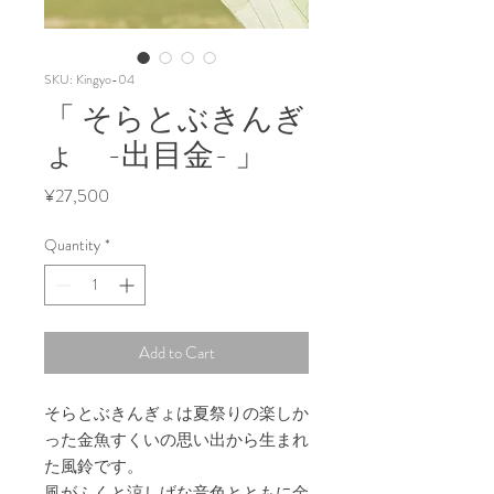
SKU: Kingyo-04
「 そらとぶきんぎ
ょ -出目金- 」
Price
¥27,500
Quantity
*
Add to Cart
そらとぶきんぎょは夏祭りの楽しか
った金魚すくいの思い出から生まれ
た風鈴です。
風がふくと涼しげな音色とともに金