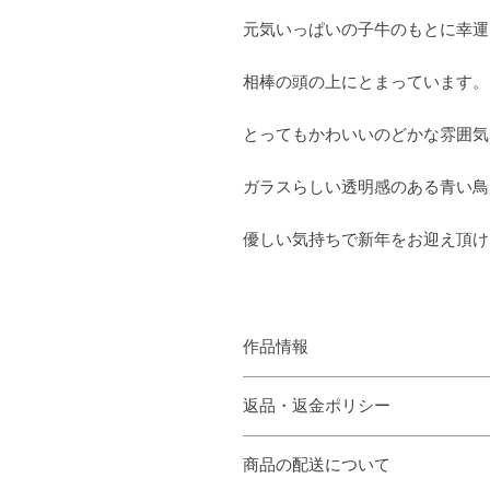
元気いっぱいの子牛のもとに幸運
相棒の頭の上にとまっています。
とってもかわいいのどかな雰囲気
ガラスらしい透明感のある青い鳥
優しい気持ちで新年をお迎え頂け
作品情報
サイズ ガラス本体 約w 8.5 d 3.5 h 6
返品・返金ポリシー
金紙 7cm角
素材 ガラス、金紙
商品に欠陥がある場合を除き、基本
重さ 約100g
商品の配送について