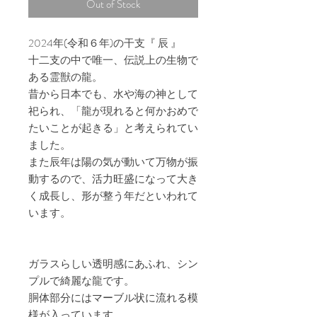
Out of Stock
2024年(令和６年)の干支『 辰 』
十二支の中で唯一、伝説上の生物で
ある霊獣の龍。
昔から日本でも、水や海の神として
祀られ、「龍が現れると何かおめで
たいことが起きる」と考えられてい
ました。
また辰年は陽の気が動いて万物が振
動するので、活力旺盛になって大き
く成長し、形が整う年だといわれて
います。
ガラスらしい透明感にあふれ、シン
プルで綺麗な龍です。
胴体部分にはマーブル状に流れる模
様が入っています。