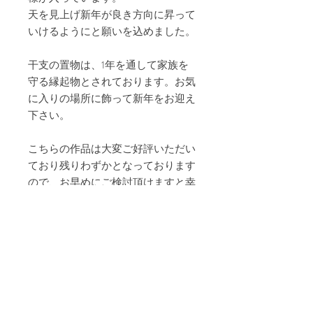
天を見上げ新年が良き方向に昇って
いけるようにと願いを込めました。
干支の置物は、1年を通して家族を
守る縁起物とされております。お気
に入りの場所に飾って新年をお迎え
下さい。
こちらの作品は大変ご好評いただい
ており残りわずかとなっております
ので、お早めにご検討頂けますと幸
いです。
年始の発送は1/4〜を予定しており
ます。
作品情報
サイズ ガラス本体 約 幅 10.5 奥行