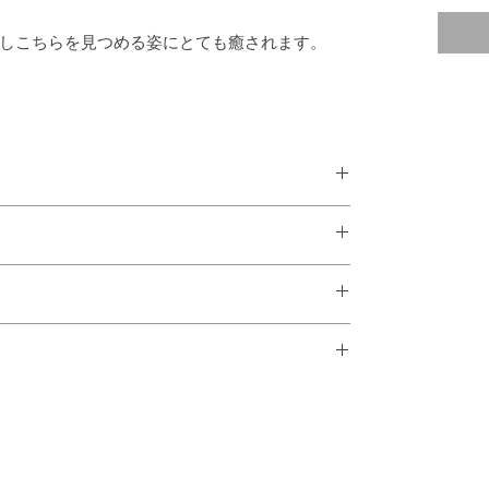
しこちらを見つめる姿にとても癒されます。
的に返品には応じることができません。
す。お取り扱いには十分ご注意下さい。
ご贈答用としてもご利用いただけます。
ります。画面を進んで地域を選択して頂くと詳細が
ります。
、American Express)がご利用いただけます。
問い合わせフォームから直接ご連絡いただくと銀行振り