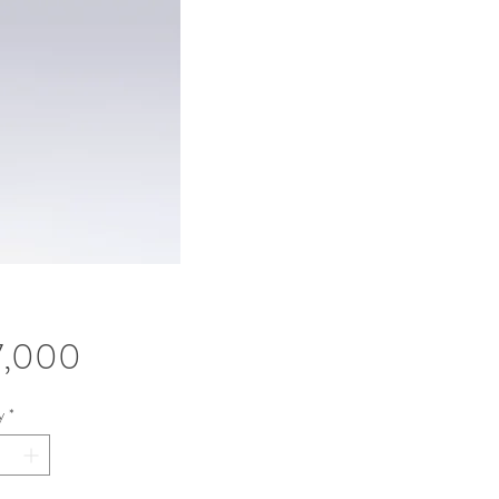
Price
7,000
y
*