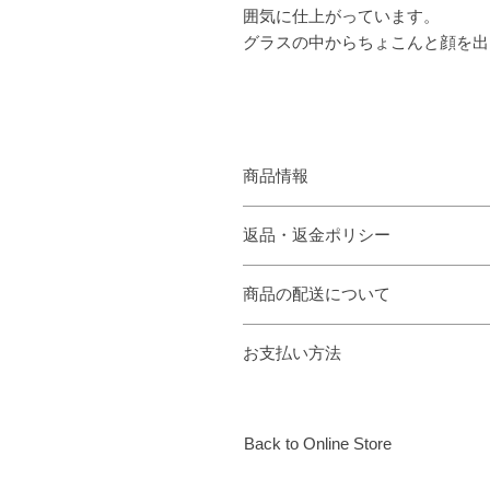
囲気に仕上がっています。
グラスの中からちょこんと顔を出
商品情報
サイズ 約 w 6 d 6 h 10 (cm)
返品・返金ポリシー
素材 ソフトガラス
商品に欠陥がある場合を除き、基本
細部まで大変繊細に作られておりま
商品の配送について
専用の化粧箱がついておりますので
配送料はお住まいの地域により異な
お支払い方法
表示されます。
ご注文確認後１週間以内の発送にな
クレジットカード(Visa、MasterCard
その他にもContactページのお
込みもご利用いただけます。
Back to Online Store